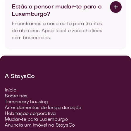
Estás a pensar mudar-te para o

Luxemburgo?
Encontramos a casa certa para ti antes
de aterrares. Apoio local e zero chatices
com burocracias.
A StaysCo
Início
Sobre nós
Temporary housing
Arrendamentos de longa duração
Habitação corporativa
Mudar-te para Luxemburgo
Anuncia um imóvel na StaysCo