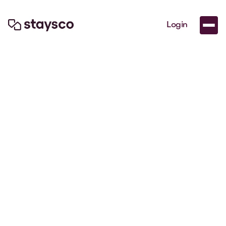
Login

Jul 10, 2026
Recursos
Passos essenciais para equipas de RH organizarem
habitação de 3 a 12 meses em Portugal com
previsibilidade.