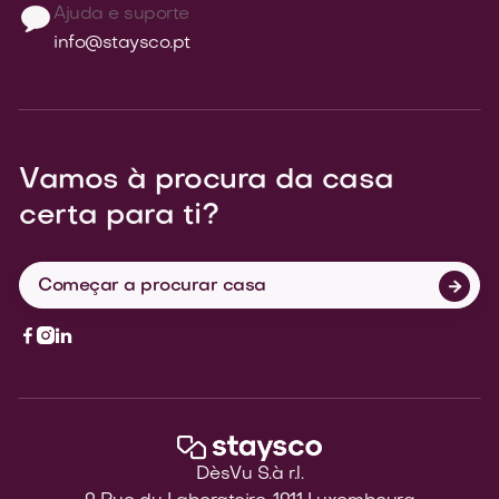
Ajuda e suporte
info@staysco.pt
Vamos à procura da casa
certa para ti?
Começar a procurar casa




DèsVu S.à r.l.