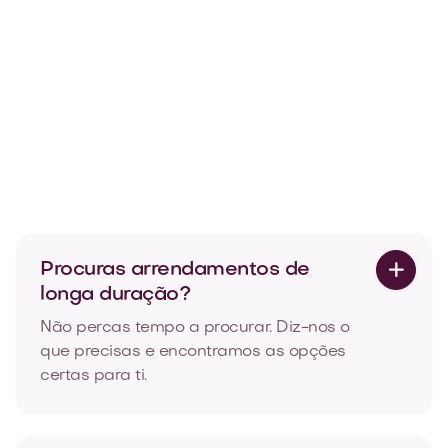
Do Excel para um hub único: como reduzir
a gestão de alojamento de dias para horas

Jul 10, 2026
Ler mais
Procuras arrendamentos de

longa duração?
Não percas tempo a procurar. Diz-nos o
que precisas e encontramos as opções
certas para ti.