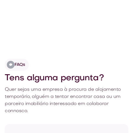
1k gostos
Ver todos os 20 comentários


FAQs
Tens alguma pergunta?
Quer sejas uma empresa à procura de alojamento
temporário, alguém a tentar encontrar casa ou um
parceiro imobiliário interessado em colaborar
connosco.