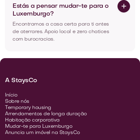
Estás a pensar mudar-te para o

Luxemburgo?
Encontramos a casa certa para ti antes
de aterrares. Apoio local e zero chatices
com burocracias.
A StaysCo
Início
Sobre nós
Temporary housing
Arrendamentos de longa duração
Habitação corporativa
Mudar-te para Luxemburgo
Anuncia um imóvel na StaysCo