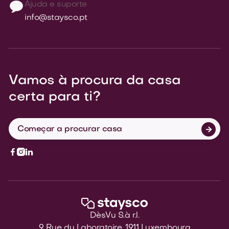
Ajuda e suporte
info@staysco.pt
Vamos à procura da casa
certa para ti?
Começar a procurar casa




DèsVu S.à r.l.
9 Rue du Laboratoire, 1911 Luxembourg