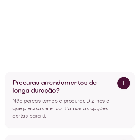
T1 moderno e acolhedor em Cedofeita,
Porto
Rua de Cedofeita, Cedofeita, Porto

85
2
2
Veja mais
Procuras arrendamentos de

longa duração?
Não percas tempo a procurar. Diz-nos o
que precisas e encontramos as opções
certas para ti.