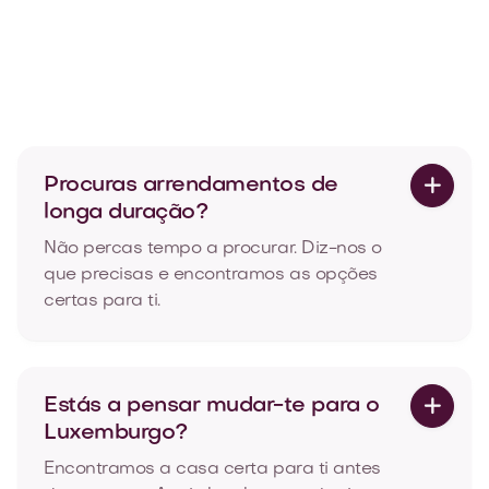
T1 moderno e acolhedor em Cedofeita,
Porto
Rua de Cedofeita, Cedofeita, Porto

85
2
2
Veja mais
Procuras arrendamentos de

longa duração?
Não percas tempo a procurar. Diz-nos o
que precisas e encontramos as opções
certas para ti.
Estás a pensar mudar-te para o

Luxemburgo?
Encontramos a casa certa para ti antes